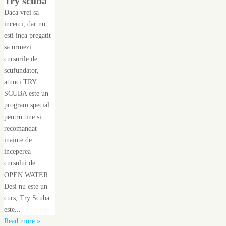
Try scuba
Daca vrei sa
incerci, dar nu
esti inca pregatit
sa urmezi
cursurile de
scufundator,
atunci TRY
SCUBA este un
program special
pentru tine si
recomandat
inainte de
inceperea
cursului de
OPEN WATER
Desi nu este un
curs, Try Scuba
este...
Read more »